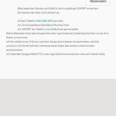
Absenden
Bitte beachten Sie das mich MAILS nicht unbedingt SOFORT erreichen.
Am besten sie rufen mich einfach an.
Einfach Telefon
0163 666 2014
anrufen.
Ich, Schlüsseldienst Notdienst Monteur Karl
bin SOFORT am Telefon und helfe ihnen gerne weiter
Meine Webseite notzt kein Google Ads oder irgendwelche Cookie Geschichten um an ihre
Daten zu kommen.
Ich bin vollkommen frei von solchem Zeugs da ich keinen Ausspionieren möchte
und auch mit Sicherheit kein Interesse daran habe, das andere meine Kunden
ausspionieren.
Ich habe kein Google ANALYTICS oder irgendwelche komischen Links auf meiner Seite.