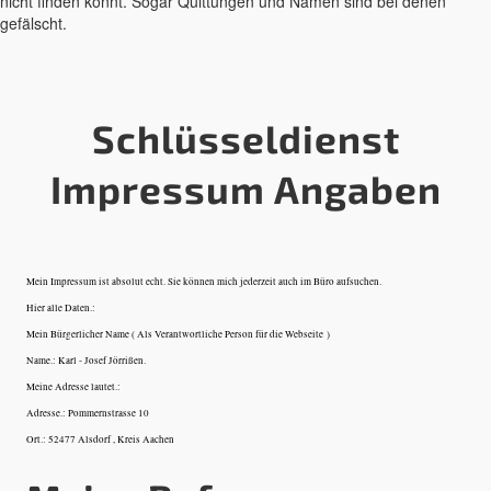
nicht finden könnt. Sogar Quittungen und Namen sind bei denen
gefälscht.
Schlüsseldienst
Impressum Angaben
Mein Impressum ist absolut echt. Sie können mich jederzeit auch im Büro aufsuchen.
Hier alle Daten.:
Mein Bürgerlicher Name ( Als Verantwortliche Person für die Webseite )
Name.: Karl - Josef Jörrißen.
Meine Adresse lautet.:
Adresse.: Pommernstrasse 10
Ort.: 52477 Alsdorf , Kreis Aachen