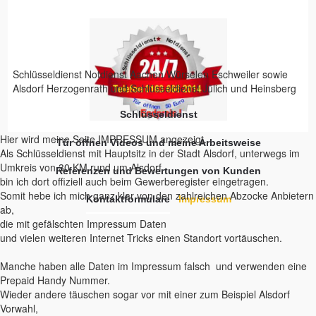
Schlüsseldienst Notdienst Aachen Würselen Eschweiler sowie
Alsdorf Herzogenrath und Schlüsseldienst Jülich und Heinsberg
Schlüsseldienst
Hier wird meine Seite IMPRESSUM angezeigt.
Tür öffnen Videos und meine Arbeitsweise
Als Schlüsseldienst mit Hauptsitz in der Stadt Alsdorf, unterwegs im
Umkreis von 30 KM rund um Alsdorf
Referenzen und Bewertungen von Kunden
bin ich dort offiziell auch beim Gewerberegister eingetragen.
Somit hebe ich mich ganz klar von den zahlreichen Abzocke Anbietern
Kontaktformulare
Impressum
ab,
die mit gefälschten Impressum Daten
und vielen weiteren Internet Tricks einen Standort vortäuschen.
Manche haben alle Daten im Impressum falsch und verwenden eine
Prepaid Handy Nummer.
Wieder andere täuschen sogar vor mit einer zum Beispiel Alsdorf
Vorwahl,